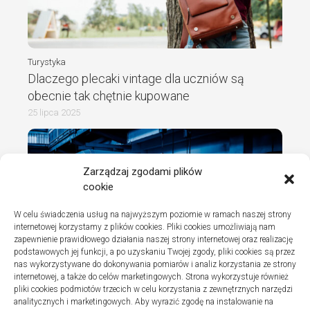
Turystyka
Dlaczego plecaki vintage dla uczniów są
obecnie tak chętnie kupowane
25 lipca 2025
Zarządzaj zgodami plików
cookie
W celu świadczenia usług na najwyższym poziomie w ramach naszej strony
internetowej korzystamy z plików cookies. Pliki cookies umożliwiają nam
zapewnienie prawidłowego działania naszej strony internetowej oraz realizację
podstawowych jej funkcji, a po uzyskaniu Twojej zgody, pliki cookies są przez
nas wykorzystywane do dokonywania pomiarów i analiz korzystania ze strony
internetowej, a także do celów marketingowych. Strona wykorzystuje również
Turystyka
pliki cookies podmiotów trzecich w celu korzystania z zewnętrznych narzędzi
Jak wybrać dobrą firmę do instalacji
analitycznych i marketingowych. Aby wyrazić zgodę na instalowanie na