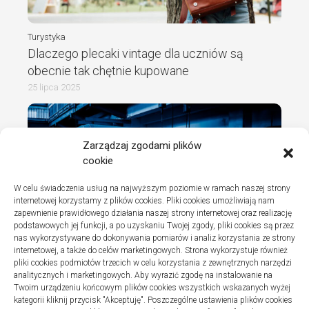
Turystyka
Dlaczego plecaki vintage dla uczniów są
obecnie tak chętnie kupowane
25 lipca 2025
Zarządzaj zgodami plików
cookie
W celu świadczenia usług na najwyższym poziomie w ramach naszej strony
internetowej korzystamy z plików cookies. Pliki cookies umożliwiają nam
zapewnienie prawidłowego działania naszej strony internetowej oraz realizację
podstawowych jej funkcji, a po uzyskaniu Twojej zgody, pliki cookies są przez
nas wykorzystywane do dokonywania pomiarów i analiz korzystania ze strony
internetowej, a także do celów marketingowych. Strona wykorzystuje również
Turystyka
pliki cookies podmiotów trzecich w celu korzystania z zewnętrznych narzędzi
Jak wybrać dobrą firmę do instalacji
analitycznych i marketingowych. Aby wyrazić zgodę na instalowanie na
Twoim urządzeniu końcowym plików cookies wszystkich wskazanych wyżej
sanitarnych w szpitalach
kategorii kliknij przycisk "Akceptuję". Poszczególne ustawienia plików cookies