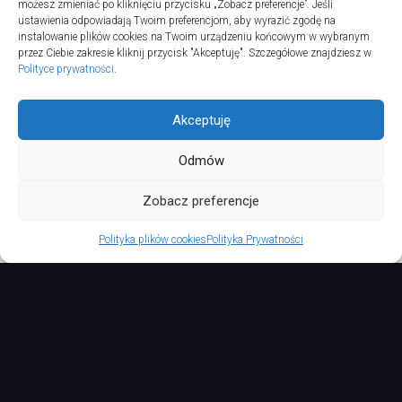
20 lipca 2025
możesz zmieniać po kliknięciu przycisku „Zobacz preferencje”. Jeśli
ustawienia odpowiadają Twoim preferencjom, aby wyrazić zgodę na
instalowanie plików cookies na Twoim urządzeniu końcowym w wybranym
przez Ciebie zakresie kliknij przycisk "Akceptuję". Szczegółowe znajdziesz w
Polityce prywatności
.
Akceptuję
Odmów
TURSPORT © 2026. All Rights Reserved.
Zobacz preferencje
Polityka plików cookies
Polityka Prywatności