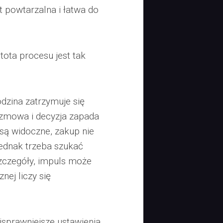
t powtarzalna i łatwa do
ota procesu jest tak
dzina zatrzymuje się
rozmowa i decyzja zapada
t są widoczne, zakup nie
ednak trzeba szukać
szczegóły, impuls może
nej liczy się
jsprawniejsze ustawienia