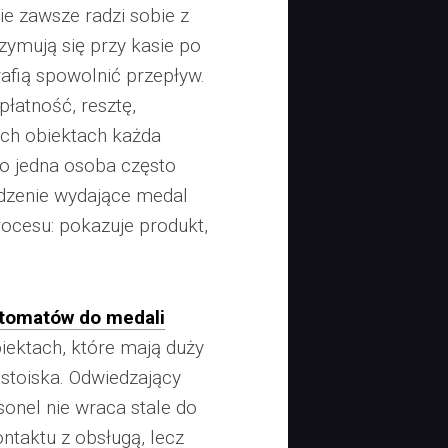
ie zawsze radzi sobie z
zymują się przy kasie po
afią spowolnić przepływ.
płatność, resztę,
ch obiektach każda
o jedna osoba często
ządzenie wydające medal
ocesu: pokazuje produkt,
.
tomatów do medali
iektach, które mają duży
 stoiska. Odwiedzający
sonel nie wraca stale do
ontaktu z obsługą, lecz