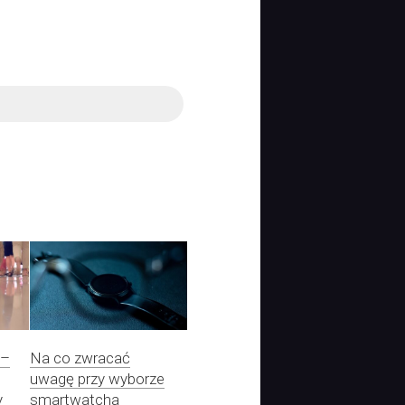
 –
Na co zwracać
uwagę przy wyborze
y
smartwatcha