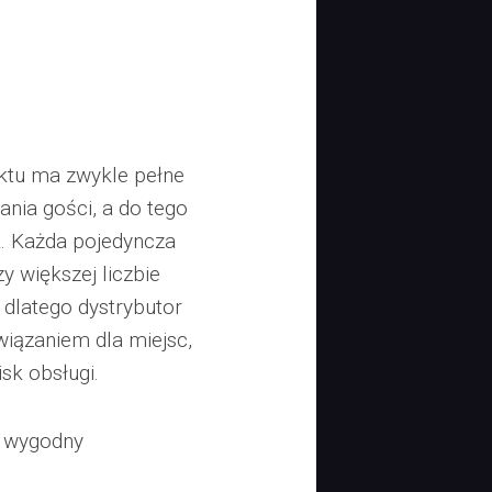
ktu ma zwykle pełne
ania gości, a do tego
k. Każda pojedyncza
zy większej liczbie
 dlatego dystrybutor
iązaniem dla miejsc,
sk obsługi.
ć wygodny