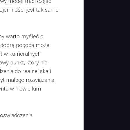
wy model traci część
ojemności jest tak samo
py warto myśleć o
z dobrą pogodą może
st w kameralnych
wy punkt, który nie
enia do realnej skali
byt małego rozwiązania
entu w niewielkim
doświadczenia