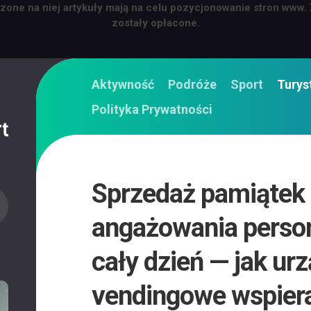
zone na niej artykuły mają na celu pozycjonowanie stron www.
zostały opłacone.
Aktywność
Podróże
Sport
Turys
Polityka Prywatności
Sprzedaż pamiątek
angażowania person
cały dzień — jak ur
vendingowe wspiera