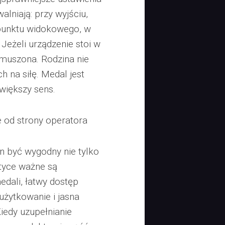
walniają: przy wyjściu,
k punktu widokowego, w
 Jeżeli urządzenie stoi w
ymuszona. Rodzina nie
h na siłę. Medal jest
większy sens.
e od strony operatora
n być wygodny nie tylko
ktyce ważne są
edali, łatwy dostęp
użytkowanie i jasna
iedy uzupełnianie