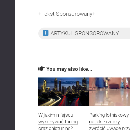
+Tekst Sponsorowany+
ARTYKUŁ SPONSOROWANY
You may also like...
W jakim miejscu
Parking lotniskowy
wykonywać tuning
na jakie rzeczy
oraz chiptuning?
zwrócić uwagę prz