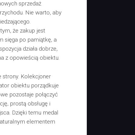
nowych sprzedaż
zychodu. Nie warto, aby
edzającego.
tym, że zakup jest
am sięga po pamiątkę, a
spozycja działa dobrze,
ana z opowieścią obiektu.
 strony. Kolekcjoner
ator obiektu porządkuje
owe pozostaje połączyć
ję, prostą obsługę i
jsca. Dzięki temu medal
 naturalnym elementem