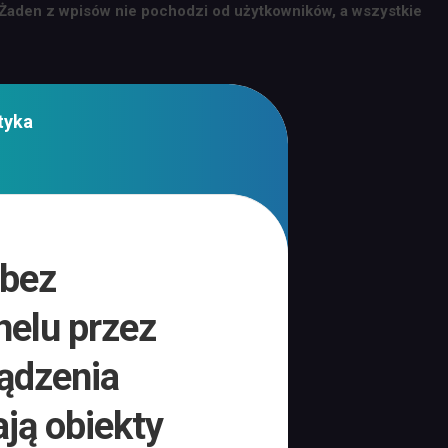
 Żaden z wpisów nie pochodzi od użytkowników, a wszystkie
tyka
 bez
elu przez
ządzenia
ją obiekty