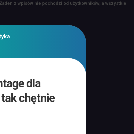
 Żaden z wpisów nie pochodzi od użytkowników, a wszystkie
tyka
ntage dla
 tak chętnie