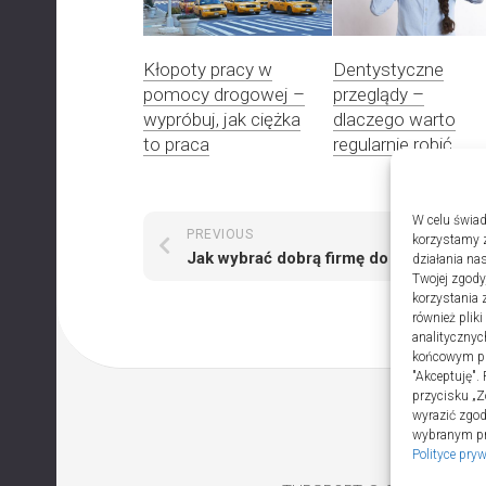
Kłopoty pracy w
Dentystyczne
pomocy drogowej –
przeglądy –
wypróbuj, jak ciężka
dlaczego warto
to praca
regularnie robić
W celu świad
PREVIOUS
NEXT
korzystamy z
Jak wybrać dobrą firmę do instalacji sanitarnych w szpitalach
działania nas
Twojej zgody
korzystania 
również plik
analitycznyc
końcowym pli
"Akceptuję".
przycisku „Z
wyrazić zgo
wybranym prz
Polityce pry