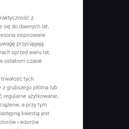
praktyczność z
 się do dawnych lat,
cesoria inspirowane
 uwagę przyciągają
ch sprzed wielu lat,
w ostatnim czasie.
 trwałość tych
 z grubszego płótna lub
ć regularne użytkowanie,
ciążenie, a przy tym
astępną kwestią jest
kolorów i wzorów