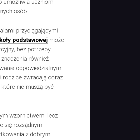
o umożliwia uczniom
nnych osób.
etalami przyciągającymi
zkoły podstawowej
może
kcyjny, bez potrzeby
z znaczenia również
sowanie odpowiedzialnym
 rodzice zwracają coraz
 które nie muszą być
nym wzornictwem, lecz
je się rozsądnym
ytkowania z dobrym