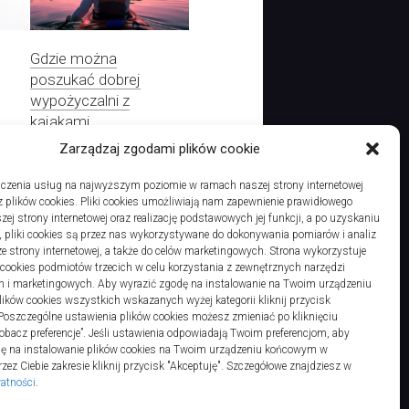
Gdzie można
poszukać dobrej
wypożyczalni z
kajakami
Zarządzaj zgodami plików cookie
czenia usług na najwyższym poziomie w ramach naszej strony internetowej
 plików cookies. Pliki cookies umożliwiają nam zapewnienie prawidłowego
Jakie plecaki na jedno ramię Białystok cieszą się popularnością
zej strony internetowej oraz realizację podstawowych jej funkcji, a po uzyskaniu
, pliki cookies są przez nas wykorzystywane do dokonywania pomiarów i analiz
ze strony internetowej, a także do celów marketingowych. Strona wykorzystuje
i cookies podmiotów trzecich w celu korzystania z zewnętrznych narzędzi
h i marketingowych. Aby wyrazić zgodę na instalowanie na Twoim urządzeniu
ków cookies wszystkich wskazanych wyżej kategorii kliknij przycisk
 Poszczególne ustawienia plików cookies możesz zmieniać po kliknięciu
obacz preferencje”. Jeśli ustawienia odpowiadają Twoim preferencjom, aby
dę na instalowanie plików cookies na Twoim urządzeniu końcowym w
ez Ciebie zakresie kliknij przycisk "Akceptuję". Szczegółowe znajdziesz w
watności
.