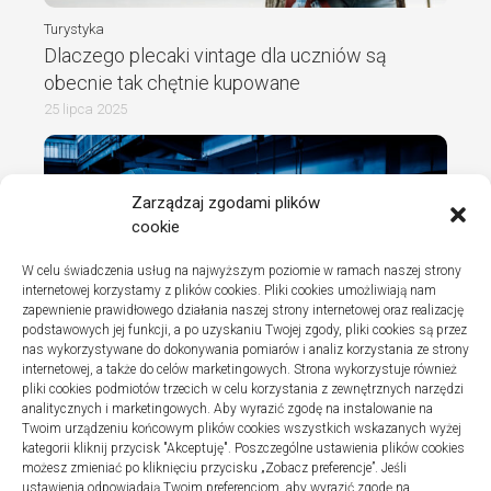
Turystyka
Dlaczego plecaki vintage dla uczniów są
obecnie tak chętnie kupowane
25 lipca 2025
Zarządzaj zgodami plików
cookie
W celu świadczenia usług na najwyższym poziomie w ramach naszej strony
internetowej korzystamy z plików cookies. Pliki cookies umożliwiają nam
zapewnienie prawidłowego działania naszej strony internetowej oraz realizację
podstawowych jej funkcji, a po uzyskaniu Twojej zgody, pliki cookies są przez
nas wykorzystywane do dokonywania pomiarów i analiz korzystania ze strony
internetowej, a także do celów marketingowych. Strona wykorzystuje również
Turystyka
pliki cookies podmiotów trzecich w celu korzystania z zewnętrznych narzędzi
Jak wybrać dobrą firmę do instalacji
analitycznych i marketingowych. Aby wyrazić zgodę na instalowanie na
Twoim urządzeniu końcowym plików cookies wszystkich wskazanych wyżej
sanitarnych w szpitalach
kategorii kliknij przycisk "Akceptuję". Poszczególne ustawienia plików cookies
20 lipca 2025
możesz zmieniać po kliknięciu przycisku „Zobacz preferencje”. Jeśli
ustawienia odpowiadają Twoim preferencjom, aby wyrazić zgodę na