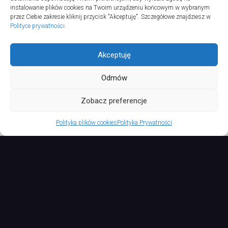
instalowanie plików cookies na Twoim urządzeniu końcowym w wybranym
przez Ciebie zakresie kliknij przycisk "Akceptuję". Szczegółowe znajdziesz w
Polityce prywatności
.
Akceptuję
Odmów
TURSPORT © 2026. All Rights Reserved.
Zobacz preferencje
Polityka plików cookies
Polityka Prywatności