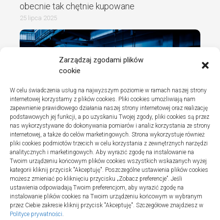
obecnie tak chętnie kupowane
25 lipca 2025
Zarządzaj zgodami plików
cookie
W celu świadczenia usług na najwyższym poziomie w ramach naszej strony
internetowej korzystamy z plików cookies. Pliki cookies umożliwiają nam
zapewnienie prawidłowego działania naszej strony internetowej oraz realizację
podstawowych jej funkcji, a po uzyskaniu Twojej zgody, pliki cookies są przez
nas wykorzystywane do dokonywania pomiarów i analiz korzystania ze strony
internetowej, a także do celów marketingowych. Strona wykorzystuje również
Turystyka
pliki cookies podmiotów trzecich w celu korzystania z zewnętrznych narzędzi
Jak wybrać dobrą firmę do instalacji
analitycznych i marketingowych. Aby wyrazić zgodę na instalowanie na
Twoim urządzeniu końcowym plików cookies wszystkich wskazanych wyżej
sanitarnych w szpitalach
kategorii kliknij przycisk "Akceptuję". Poszczególne ustawienia plików cookies
20 lipca 2025
możesz zmieniać po kliknięciu przycisku „Zobacz preferencje”. Jeśli
ustawienia odpowiadają Twoim preferencjom, aby wyrazić zgodę na
instalowanie plików cookies na Twoim urządzeniu końcowym w wybranym
przez Ciebie zakresie kliknij przycisk "Akceptuję". Szczegółowe znajdziesz w
Polityce prywatności
.