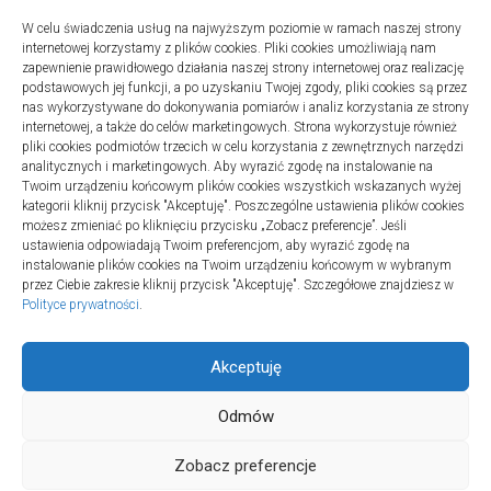
W celu świadczenia usług na najwyższym poziomie w ramach naszej strony
internetowej korzystamy z plików cookies. Pliki cookies umożliwiają nam
zapewnienie prawidłowego działania naszej strony internetowej oraz realizację
podstawowych jej funkcji, a po uzyskaniu Twojej zgody, pliki cookies są przez
nas wykorzystywane do dokonywania pomiarów i analiz korzystania ze strony
internetowej, a także do celów marketingowych. Strona wykorzystuje również
Turystyka
pliki cookies podmiotów trzecich w celu korzystania z zewnętrznych narzędzi
Jak wybrać dobrą firmę do instalacji
analitycznych i marketingowych. Aby wyrazić zgodę na instalowanie na
Twoim urządzeniu końcowym plików cookies wszystkich wskazanych wyżej
sanitarnych w szpitalach
kategorii kliknij przycisk "Akceptuję". Poszczególne ustawienia plików cookies
20 lipca 2025
możesz zmieniać po kliknięciu przycisku „Zobacz preferencje”. Jeśli
ustawienia odpowiadają Twoim preferencjom, aby wyrazić zgodę na
instalowanie plików cookies na Twoim urządzeniu końcowym w wybranym
przez Ciebie zakresie kliknij przycisk "Akceptuję". Szczegółowe znajdziesz w
Polityce prywatności
.
Akceptuję
Odmów
TURSPORT © 2026. All Rights Reserved.
Zobacz preferencje