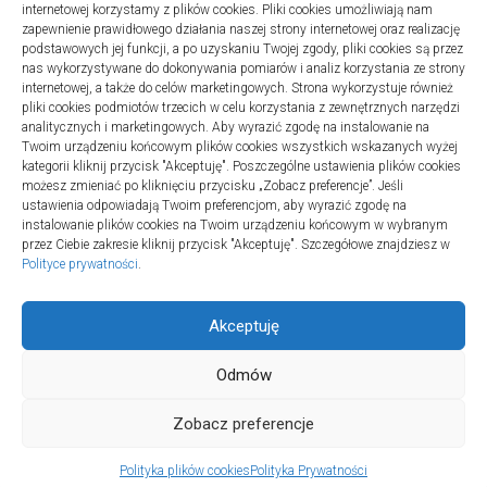
internetowej korzystamy z plików cookies. Pliki cookies umożliwiają nam
zapewnienie prawidłowego działania naszej strony internetowej oraz realizację
podstawowych jej funkcji, a po uzyskaniu Twojej zgody, pliki cookies są przez
nas wykorzystywane do dokonywania pomiarów i analiz korzystania ze strony
internetowej, a także do celów marketingowych. Strona wykorzystuje również
Turystyka
pliki cookies podmiotów trzecich w celu korzystania z zewnętrznych narzędzi
Jak wybrać dobrą firmę do instalacji
analitycznych i marketingowych. Aby wyrazić zgodę na instalowanie na
Twoim urządzeniu końcowym plików cookies wszystkich wskazanych wyżej
sanitarnych w szpitalach
kategorii kliknij przycisk "Akceptuję". Poszczególne ustawienia plików cookies
20 lipca 2025
możesz zmieniać po kliknięciu przycisku „Zobacz preferencje”. Jeśli
ustawienia odpowiadają Twoim preferencjom, aby wyrazić zgodę na
instalowanie plików cookies na Twoim urządzeniu końcowym w wybranym
przez Ciebie zakresie kliknij przycisk "Akceptuję". Szczegółowe znajdziesz w
Polityce prywatności
.
Akceptuję
Odmów
TURSPORT © 2026. All Rights Reserved.
Zobacz preferencje
Polityka plików cookies
Polityka Prywatności