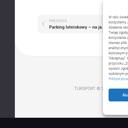
W celu świad
PREVIOUS
NEXT
korzystamy z
Parking lotniskowy – na jakie rzeczy zwrócić uwagę przy wyborze
działania nas
Twojej zgody
korzystania 
również plik
analitycznyc
końcowym pli
"Akceptuję".
przycisku „Z
wyrazić zgo
wybranym prz
Polityce pry
TURSPORT © 2026. All Righ
Ak