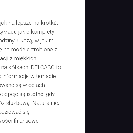
 jak najlepsze na krótką,
zykładu jakie komplety
odziny. Ukażą, w jakim
ę na modele zrobione z
acji z miękkich
ek na kółkach. DELCASO to
 informacje w temacie
owane są w celach
 opcje są istotne, gdy
óż służbową. Naturalnie,
dziewać się
wości finansowe.