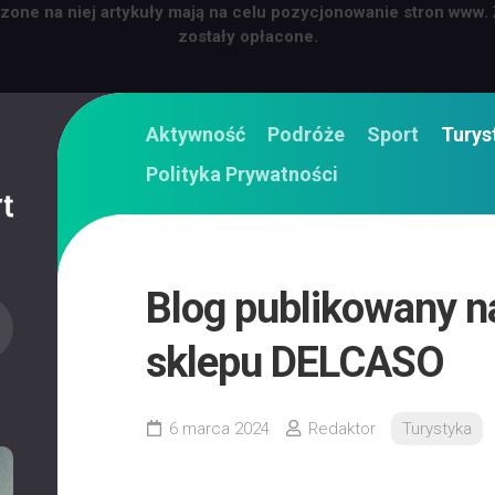
zone na niej artykuły mają na celu pozycjonowanie stron www.
zostały opłacone.
Aktywność
Podróże
Sport
Turys
Polityka Prywatności
Blog publikowany na
sklepu DELCASO
6 marca 2024
Redaktor
Turystyka