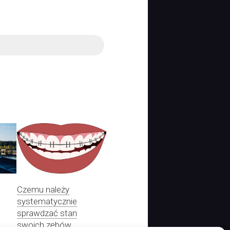
Czemu należy
systematycznie
sprawdzać stan
swoich zębów