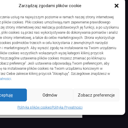
Zarządzaj zgodami plików cookie
czenia usług na najwyższym poziomie w ramach naszej strony internetowej
 plików cookies. Pliki cookies umożliwiają nam zapewnienie prawidłowego
Wzbudzające zainteresowanie wycieczki o określonej tematyce przygotowane przez Biuro Podróży Magia Podróżowania
zej strony internetowej oraz realizację podstawowych jej funkcji, a po uzyskaniu
, pliki cookies są przez nas wykorzystywane do dokonywania pomiarów i analiz
ze strony internetowej, a także do celów marketingowych. Strona wykorzystuje
i cookies podmiotów trzecich w celu korzystania z zewnętrznych narzędzi
h i marketingowych. Aby wyrazić zgodę na instalowanie na Twoim urządzeniu
ków cookies wszystkich wskazanych wyżej kategorii kliknij przycisk
 Poszczególne ustawienia plików cookies możesz zmieniać po kliknięciu
obacz preferencje”. Jeśli ustawienia odpowiadają Twoim preferencjom, aby
dę na instalowanie plików cookies na Twoim urządzeniu końcowym w
ez Ciebie zakresie kliknij przycisk "Akceptuję". Szczegółowe znajdziesz w
watności
.
ts Reserved.
ceptuję
Odmów
Zobacz preferencje
Polityka plików cookies
Polityka Prywatności