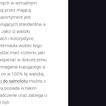
anych w wirtualnym
są przez mającą
 asortyment jest
nujących standardów a
 Jako iż walizki
ch i kolorystyce,
internauta wobec tego
dzie mieć rozterki, jaki
 wspierać w dokończeniu
wymagania kupującego a
ł on w 100% tę walizkę,
ki do samolotu
można z
a posiada w takim
adczenie oraz zabiega o
 byli