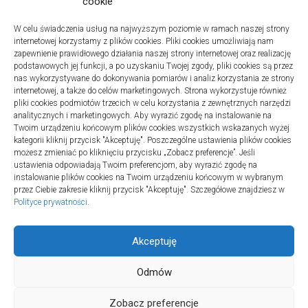
cookie
W celu świadczenia usług na najwyższym poziomie w ramach naszej strony
internetowej korzystamy z plików cookies. Pliki cookies umożliwiają nam
zapewnienie prawidłowego działania naszej strony internetowej oraz realizację
podstawowych jej funkcji, a po uzyskaniu Twojej zgody, pliki cookies są przez
nas wykorzystywane do dokonywania pomiarów i analiz korzystania ze strony
internetowej, a także do celów marketingowych. Strona wykorzystuje również
Turystyka
pliki cookies podmiotów trzecich w celu korzystania z zewnętrznych narzędzi
Jak wybrać dobrą firmę do instalacji
analitycznych i marketingowych. Aby wyrazić zgodę na instalowanie na
Twoim urządzeniu końcowym plików cookies wszystkich wskazanych wyżej
sanitarnych w szpitalach
kategorii kliknij przycisk "Akceptuję". Poszczególne ustawienia plików cookies
20 lipca 2025
możesz zmieniać po kliknięciu przycisku „Zobacz preferencje”. Jeśli
ustawienia odpowiadają Twoim preferencjom, aby wyrazić zgodę na
instalowanie plików cookies na Twoim urządzeniu końcowym w wybranym
przez Ciebie zakresie kliknij przycisk "Akceptuję". Szczegółowe znajdziesz w
Polityce prywatności
.
Akceptuję
Odmów
TURSPORT © 2026. All Rights Reserved.
Zobacz preferencje