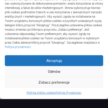
nas wykorzystywane do dokonywania pomiarów i analiz korzystania ze strony
internetowej, a także do celów marketingowych. Strona wykorzystuje również
Turystyka
pliki cookies podmiotów trzecich w celu korzystania z zewnętrznych narzędzi
Jak wybrać dobrą firmę do instalacji
analitycznych i marketingowych. Aby wyrazić zgodę na instalowanie na
Twoim urządzeniu końcowym plików cookies wszystkich wskazanych wyżej
sanitarnych w szpitalach
kategorii kliknij przycisk "Akceptuję". Poszczególne ustawienia plików cookies
20 lipca 2025
możesz zmieniać po kliknięciu przycisku „Zobacz preferencje”. Jeśli
ustawienia odpowiadają Twoim preferencjom, aby wyrazić zgodę na
instalowanie plików cookies na Twoim urządzeniu końcowym w wybranym
przez Ciebie zakresie kliknij przycisk "Akceptuję". Szczegółowe znajdziesz w
Polityce prywatności
.
Akceptuję
Odmów
TURSPORT © 2026. All Rights Reserved.
Zobacz preferencje
Polityka plików cookies
Polityka Prywatności