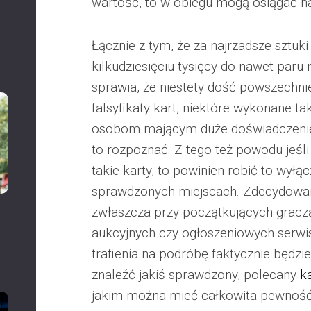
wartość, to w obiegu mogą osiągać n
Łącznie z tym, że za najrzadsze sztuki
kilkudziesięciu tysięcy do nawet paru
sprawia, że niestety dość powszechni
falsyfikaty kart, niektóre wykonane ta
osobom mającym duże doświadczenie 
to rozpoznać. Z tego też powodu jeśl
takie karty, to powinien robić to wyłą
sprawdzonych miejscach. Zdecydowani
zwłaszcza przy początkujących gracz
aukcyjnych czy ogłoszeniowych serwi
trafienia na podróbę faktycznie będzie
znaleźć jakiś sprawdzony, polecany
k
jakim można mieć całkowita pewność 