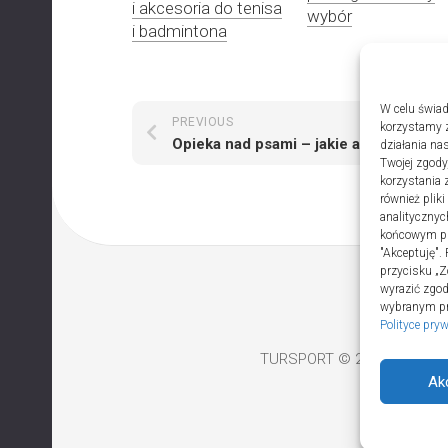
i akcesoria do tenisa
wybór
i badmintona
W celu świad
PREVIOUS
NEXT
korzystamy z
Opieka nad psami – jakie akcesoria mogą się przydać
działania nas
Twojej zgody
korzystania 
również plik
analitycznyc
końcowym pli
"Akceptuję".
przycisku „Z
wyrazić zgo
wybranym prz
Polityce pry
TURSPORT © 2026. All Righ
Ak