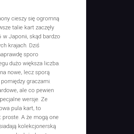
mony cieszy się ogromną
sze talie kart zaczęły
 w Japonii, skąd bardzo
ch krajach. Dziś
 naprawdę sporo
egu dużo większa liczba.
na nowe, lecz sporą
l pomiędzy graczami.
ardowe, ale co pewien
specjalne wersje. Ze
owa pula kart, to
st proste. A że mogą one
siadają kolekcjonerską