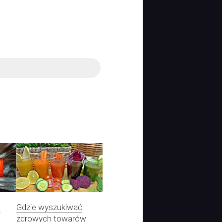
a
Gdzie wyszukiwać
zdrowych towarów