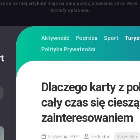
zone na niej artykuły mają na celu pozycjonowanie stron www.
zostały opłacone.
Aktywność
Podróże
Sport
Turys
Polityka Prywatności
Dlaczego karty z 
cały czas się ciesz
zainteresowaniem
3 kwietnia 2024
Redaktor
Turystyka