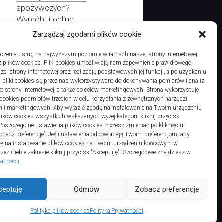
spożywczych?
Wypróbuj online
Zarządzaj zgodami plików cookie
czenia usług na najwyższym poziomie w ramach naszej strony internetowej
 plików cookies. Pliki cookies umożliwiają nam zapewnienie prawidłowego
Czy można w naszym kraju legalnie pilotować samoloty
zej strony internetowej oraz realizację podstawowych jej funkcji, a po uzyskaniu
, pliki cookies są przez nas wykorzystywane do dokonywania pomiarów i analiz
ze strony internetowej, a także do celów marketingowych. Strona wykorzystuje
i cookies podmiotów trzecich w celu korzystania z zewnętrznych narzędzi
h i marketingowych. Aby wyrazić zgodę na instalowanie na Twoim urządzeniu
ków cookies wszystkich wskazanych wyżej kategorii kliknij przycisk
 Poszczególne ustawienia plików cookies możesz zmieniać po kliknięciu
obacz preferencje”. Jeśli ustawienia odpowiadają Twoim preferencjom, aby
dę na instalowanie plików cookies na Twoim urządzeniu końcowym w
ez Ciebie zakresie kliknij przycisk "Akceptuję". Szczegółowe znajdziesz w
watności
.
ts Reserved.
ceptuję
Odmów
Zobacz preferencje
Polityka plików cookies
Polityka Prywatności