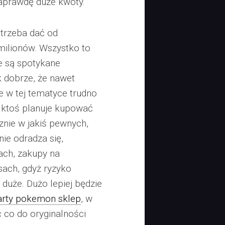
aprawdę duże kwoty.
 trzeba dać od
 milionów. Wszystko to
e są spotykane
k dobrze, że nawet
w tej tematyce trudno
i ktoś planuje kupować
cznie w jakiś pewnych,
e odradza się,
ach, zakupy na
sach, gdyż ryzyko
 duże. Dużo lepiej będzie
arty pokemon sklep
, w
co do oryginalności