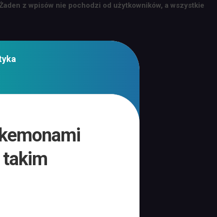
 Żaden z wpisów nie pochodzi od użytkowników, a wszystkie
tyka
pokemonami
ą takim