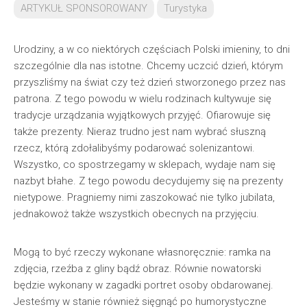
ARTYKUŁ SPONSOROWANY
Turystyka
Urodziny, a w co niektórych częściach Polski imieniny, to dni
szczególnie dla nas istotne. Chcemy uczcić dzień, którym
przyszliśmy na świat czy też dzień stworzonego przez nas
patrona. Z tego powodu w wielu rodzinach kultywuje się
tradycje urządzania wyjątkowych przyjęć. Ofiarowuje się
także prezenty. Nieraz trudno jest nam wybrać słuszną
rzecz, którą zdołalibyśmy podarować solenizantowi.
Wszystko, co spostrzegamy w sklepach, wydaje nam się
nazbyt błahe. Z tego powodu decydujemy się na prezenty
nietypowe. Pragniemy nimi zaszokować nie tylko jubilata,
jednakowoż także wszystkich obecnych na przyjęciu.
Mogą to być rzeczy wykonane własnoręcznie: ramka na
zdjęcia, rzeźba z gliny bądź obraz. Równie nowatorski
będzie wykonany w zagadki portret osoby obdarowanej.
Jesteśmy w stanie również sięgnąć po humorystyczne