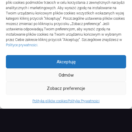
Turystyka
pliki cookies podmiotów trzecich w celu korzystania z zewnętrznych narzędzi
Jak wybrać dobrą firmę do instalacji
analitycznych i marketingowych. Aby wyrazić zgodę na instalowanie na
Twoim urządzeniu końcowym plików cookies wszystkich wskazanych wyżej
sanitarnych w szpitalach
kategorii kliknij przycisk "Akceptuję". Poszczególne ustawienia plików cookies
20 lipca 2025
możesz zmieniać po kliknięciu przycisku „Zobacz preferencje”. Jeśli
ustawienia odpowiadają Twoim preferencjom, aby wyrazić zgodę na
instalowanie plików cookies na Twoim urządzeniu końcowym w wybranym
przez Ciebie zakresie kliknij przycisk "Akceptuję". Szczegółowe znajdziesz w
Polityce prywatności
.
Akceptuję
Odmów
TURSPORT © 2026. All Rights Reserved.
Zobacz preferencje
Polityka plików cookies
Polityka Prywatności