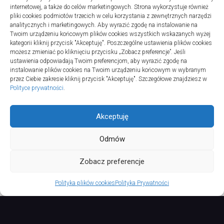
internetowej, a także do celów marketingowych. Strona wykorzystuje również
Turystyka
pliki cookies podmiotów trzecich w celu korzystania z zewnętrznych narzędzi
Jak wybrać dobrą firmę do instalacji
analitycznych i marketingowych. Aby wyrazić zgodę na instalowanie na
Twoim urządzeniu końcowym plików cookies wszystkich wskazanych wyżej
sanitarnych w szpitalach
kategorii kliknij przycisk "Akceptuję". Poszczególne ustawienia plików cookies
20 lipca 2025
możesz zmieniać po kliknięciu przycisku „Zobacz preferencje”. Jeśli
ustawienia odpowiadają Twoim preferencjom, aby wyrazić zgodę na
instalowanie plików cookies na Twoim urządzeniu końcowym w wybranym
przez Ciebie zakresie kliknij przycisk "Akceptuję". Szczegółowe znajdziesz w
Polityce prywatności
.
Akceptuję
Odmów
TURSPORT © 2026. All Rights Reserved.
Zobacz preferencje
Polityka plików cookies
Polityka Prywatności