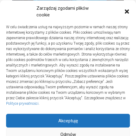
Zarządzaj zgodami plików
cookie
W celu świadczenia usług na najwyższym poziomie w ramach naszej strony
internetowej korzystamy z plików cookies. Pliki cookies umożliwiają nam
zapewnienie prawidłowego działania naszej strony internetowej oraz realizację
podstawowych jej funkcji, a po uzyskaniu Twojej zgody, pliki cookies są przez
nas wykorzystywane do dokonywania pomiarów i analiz korzystania ze strony
internetowej, a także do celów marketingowych. Strona wykorzystuje również
Turystyka
pliki cookies podmiotów trzecich w celu korzystania z zewnętrznych narzędzi
Jak wybrać dobrą firmę do instalacji
analitycznych i marketingowych. Aby wyrazić zgodę na instalowanie na
Twoim urządzeniu końcowym plików cookies wszystkich wskazanych wyżej
sanitarnych w szpitalach
kategorii kliknij przycisk "Akceptuję". Poszczególne ustawienia plików cookies
20 lipca 2025
możesz zmieniać po kliknięciu przycisku „Zobacz preferencje”. Jeśli
ustawienia odpowiadają Twoim preferencjom, aby wyrazić zgodę na
instalowanie plików cookies na Twoim urządzeniu końcowym w wybranym
przez Ciebie zakresie kliknij przycisk "Akceptuję". Szczegółowe znajdziesz w
Polityce prywatności
.
Akceptuję
Odmów