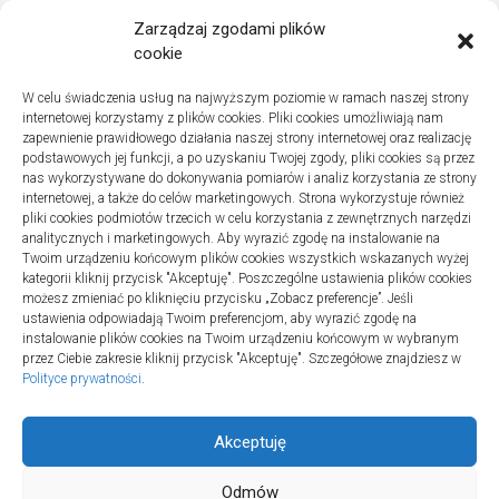
Zarządzaj zgodami plików
cookie
W celu świadczenia usług na najwyższym poziomie w ramach naszej strony
internetowej korzystamy z plików cookies. Pliki cookies umożliwiają nam
zapewnienie prawidłowego działania naszej strony internetowej oraz realizację
podstawowych jej funkcji, a po uzyskaniu Twojej zgody, pliki cookies są przez
nas wykorzystywane do dokonywania pomiarów i analiz korzystania ze strony
internetowej, a także do celów marketingowych. Strona wykorzystuje również
Turystyka
pliki cookies podmiotów trzecich w celu korzystania z zewnętrznych narzędzi
Jak wybrać dobrą firmę do instalacji
analitycznych i marketingowych. Aby wyrazić zgodę na instalowanie na
Twoim urządzeniu końcowym plików cookies wszystkich wskazanych wyżej
sanitarnych w szpitalach
kategorii kliknij przycisk "Akceptuję". Poszczególne ustawienia plików cookies
20 lipca 2025
możesz zmieniać po kliknięciu przycisku „Zobacz preferencje”. Jeśli
ustawienia odpowiadają Twoim preferencjom, aby wyrazić zgodę na
instalowanie plików cookies na Twoim urządzeniu końcowym w wybranym
przez Ciebie zakresie kliknij przycisk "Akceptuję". Szczegółowe znajdziesz w
Polityce prywatności
.
Akceptuję
Odmów