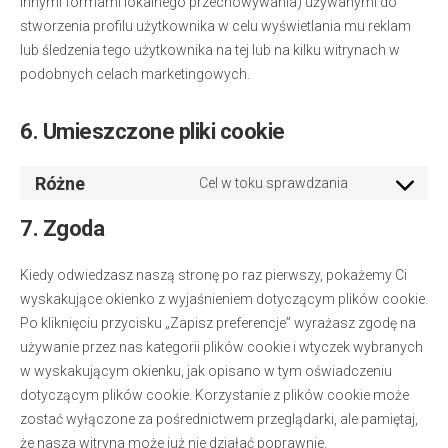
innymi formami lokalnego przechowywania) używanymi do
stworzenia profilu użytkownika w celu wyświetlania mu reklam
lub śledzenia tego użytkownika na tej lub na kilku witrynach w
podobnych celach marketingowych.
6. Umieszczone pliki cookie
Różne
Cel w toku sprawdzania
Consent
to
7. Zgoda
service
różne
Kiedy odwiedzasz naszą stronę po raz pierwszy, pokażemy Ci
wyskakujące okienko z wyjaśnieniem dotyczącym plików cookie.
Po kliknięciu przycisku „Zapisz preferencje” wyrażasz zgodę na
używanie przez nas kategorii plików cookie i wtyczek wybranych
w wyskakującym okienku, jak opisano w tym oświadczeniu
dotyczącym plików cookie. Korzystanie z plików cookie może
zostać wyłączone za pośrednictwem przeglądarki, ale pamiętaj,
że nasza witryna może już nie działać poprawnie.