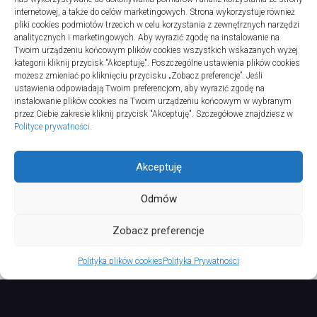
internetowej, a także do celów marketingowych. Strona wykorzystuje również
Turystyka
pliki cookies podmiotów trzecich w celu korzystania z zewnętrznych narzędzi
Jak wybrać dobrą firmę do instalacji
analitycznych i marketingowych. Aby wyrazić zgodę na instalowanie na
Twoim urządzeniu końcowym plików cookies wszystkich wskazanych wyżej
sanitarnych w szpitalach
kategorii kliknij przycisk "Akceptuję". Poszczególne ustawienia plików cookies
20 lipca 2025
możesz zmieniać po kliknięciu przycisku „Zobacz preferencje”. Jeśli
ustawienia odpowiadają Twoim preferencjom, aby wyrazić zgodę na
instalowanie plików cookies na Twoim urządzeniu końcowym w wybranym
przez Ciebie zakresie kliknij przycisk "Akceptuję". Szczegółowe znajdziesz w
Polityce prywatności
.
Akceptuję
Odmów
TURSPORT © 2026. All Rights Reserved.
Zobacz preferencje
Polityka plików cookies
Polityka Prywatności