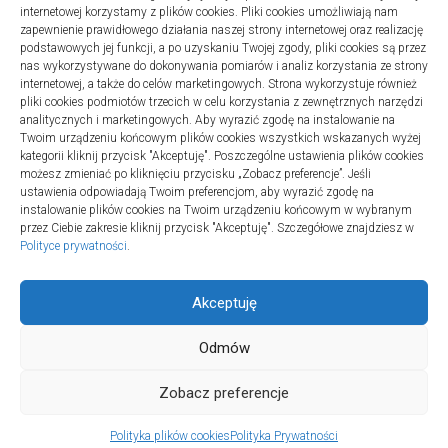
internetowej korzystamy z plików cookies. Pliki cookies umożliwiają nam
zapewnienie prawidłowego działania naszej strony internetowej oraz realizację
podstawowych jej funkcji, a po uzyskaniu Twojej zgody, pliki cookies są przez
nas wykorzystywane do dokonywania pomiarów i analiz korzystania ze strony
internetowej, a także do celów marketingowych. Strona wykorzystuje również
Turystyka
pliki cookies podmiotów trzecich w celu korzystania z zewnętrznych narzędzi
Jak wybrać dobrą firmę do instalacji
analitycznych i marketingowych. Aby wyrazić zgodę na instalowanie na
Twoim urządzeniu końcowym plików cookies wszystkich wskazanych wyżej
sanitarnych w szpitalach
kategorii kliknij przycisk "Akceptuję". Poszczególne ustawienia plików cookies
20 lipca 2025
możesz zmieniać po kliknięciu przycisku „Zobacz preferencje”. Jeśli
ustawienia odpowiadają Twoim preferencjom, aby wyrazić zgodę na
instalowanie plików cookies na Twoim urządzeniu końcowym w wybranym
przez Ciebie zakresie kliknij przycisk "Akceptuję". Szczegółowe znajdziesz w
Polityce prywatności
.
Akceptuję
Odmów
TURSPORT © 2026. All Rights Reserved.
Zobacz preferencje
Polityka plików cookies
Polityka Prywatności