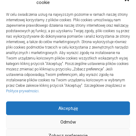
cookie
W celu świadczenia usług na najwyższym poziomie w ramach naszej strony
internetowej korzystamy z plików cookies. Pliki cookies umożliwiają nam
zapewnienie prawidłowego działania naszej strony internetowej oraz realizację
podstawowych jej funkcji, a po uzyskaniu Twojej zgody, pliki cookies są przez
nas wykorzystywane do dokonywania pomiarów i analiz korzystania ze strony
internetowej, a także do celów marketingowych. Strona wykorzystuje również
Turystyka
pliki cookies podmiotów trzecich w celu korzystania z zewnętrznych narzędzi
Jak wybrać dobrą firmę do instalacji
analitycznych i marketingowych. Aby wyrazić zgodę na instalowanie na
Twoim urządzeniu końcowym plików cookies wszystkich wskazanych wyżej
sanitarnych w szpitalach
kategorii kliknij przycisk "Akceptuję". Poszczególne ustawienia plików cookies
20 lipca 2025
możesz zmieniać po kliknięciu przycisku „Zobacz preferencje”. Jeśli
ustawienia odpowiadają Twoim preferencjom, aby wyrazić zgodę na
instalowanie plików cookies na Twoim urządzeniu końcowym w wybranym
przez Ciebie zakresie kliknij przycisk "Akceptuję". Szczegółowe znajdziesz w
Polityce prywatności
.
Akceptuję
Odmów
TURSPORT © 2026. All Rights Reserved.
Zobacz preferencje