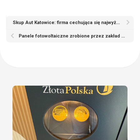
Skup Aut Katowice: firma cechująca się najwyższymi standardami pracowniczymi od dawna
Panele fotowoltaiczne zrobione przez zakład z województwa małopolskiego