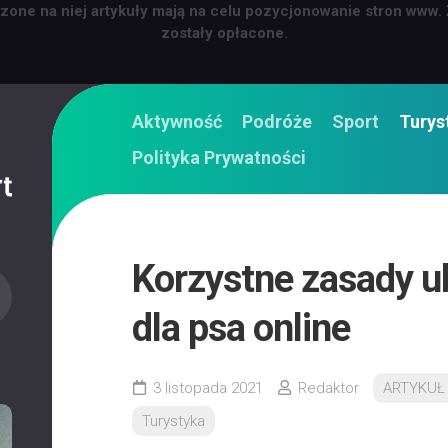
zone na niej artykuły mają na celu pozycjonowanie stron www.
zostały opłacone.
Aktywność
Podróże
Sport
Turys
Polityka Prywatności
Korzystne zasady u
dla psa online
3 listopada 2021
Redaktor
ARTYKUŁ
Turystyka