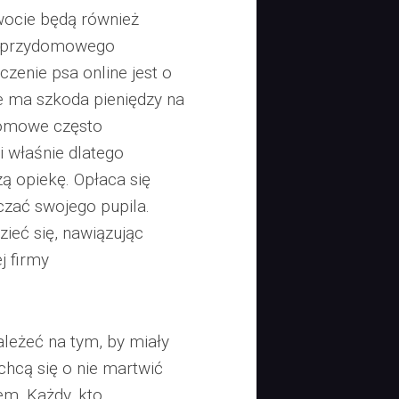
kwocie będą również
e przydomowego
czenie psa online jest o
ie ma szkoda pieniędzy na
domowe często
i właśnie dlatego
zą opiekę. Opłaca się
czać swojego pupila.
ieć się, nawiązując
j firmy
ależeć na tym, by miały
chcą się o nie martwić
em. Każdy, kto