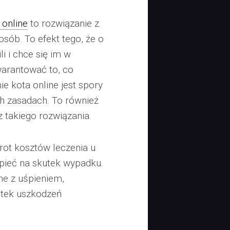
 online
to rozwiązanie z
osób. To efekt tego, że o
i i chce się im w
arantować to, co
ie kota online jest spory
h zasadach. To również
z takiego rozwiązania.
ot kosztów leczenia u
rpieć na skutek wypadku.
ne z uśpieniem,
utek uszkodzeń