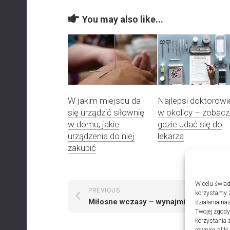
You may also like...
W jakim miejscu da
Najlepsi doktorowi
się urządzić siłownię
w okolicy – zobacz
w domu, jakie
gdzie udać się do
urządzenia do niej
lekarza
zakupić
W celu świad
PREVIOUS
NEXT
korzystamy z
Miłosne wczasy – wynajmij apartament nad morzem
działania nas
Twojej zgody
korzystania 