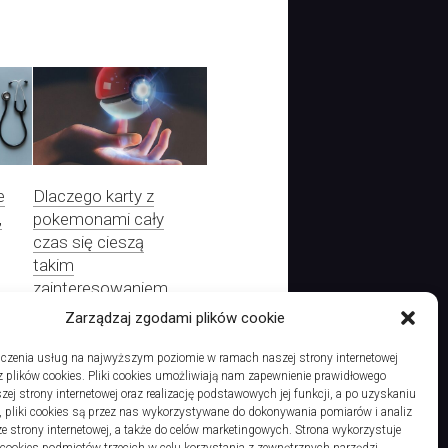
e
Dlaczego karty z
,
pokemonami cały
czas się cieszą
takim
zainteresowaniem
Zarządzaj zgodami plików cookie
czenia usług na najwyższym poziomie w ramach naszej strony internetowej
 plików cookies. Pliki cookies umożliwiają nam zapewnienie prawidłowego
Jak zachować się po kraksie na drodze? Zatelefonuj po lawetę
zej strony internetowej oraz realizację podstawowych jej funkcji, a po uzyskaniu
, pliki cookies są przez nas wykorzystywane do dokonywania pomiarów i analiz
ze strony internetowej, a także do celów marketingowych. Strona wykorzystuje