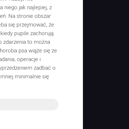
 niego jak najlepiej, z
eń. Na stronie obszar
zeba się przejmować, że
 kiedy pupile zachorują
go zdarzenia to można
horoba psa wiąże się ze
dania, operacje i
wyprzedzeniem zadbać o
mniej minimalnie się