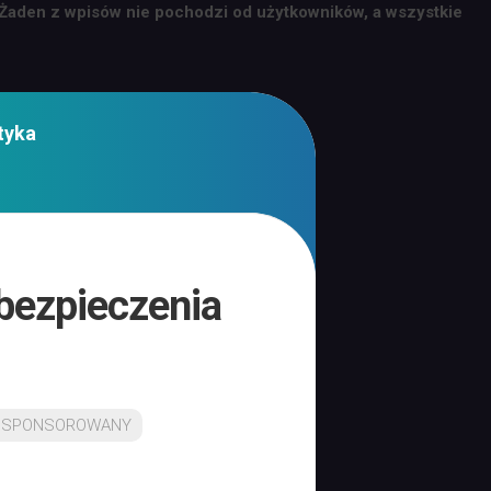
 Żaden z wpisów nie pochodzi od użytkowników, a wszystkie
tyka
bezpieczenia
 SPONSOROWANY