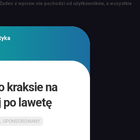
 Żaden z wpisów nie pochodzi od użytkowników, a wszystkie
tyka
o kraksie na
 po lawetę
Ł SPONSOROWANY