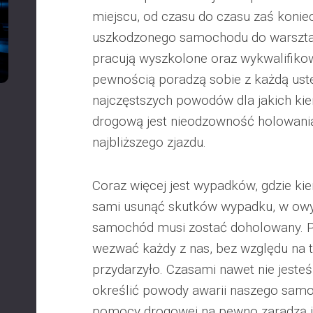
miejscu, od czasu do czasu zaś koniec
uszkodzonego samochodu do warszta
pracują wyszkolone oraz wykwalifikow
pewnością poradzą sobie z każdą ust
najczęstszych powodów dla jakich k
drogową jest nieodzowność holowani
najbliższego zjazdu.
Coraz więcej jest wypadków, gdzie kie
sami usunąć skutków wypadku, w owy
samochód musi zostać doholowany.
wezwać każdy z nas, bez względu na 
przydarzyło. Czasami nawet nie jeste
określić powody awarii naszego sam
pomocy drogowej na pewno zaradzą jak