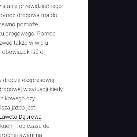
w stanie przewidzieć tego
a pomoc drogowa ma do
na pewno pomoże
ku drogowego. Pomoc
wać także w wielu
a obowiązek iść o
zy drodze ekspresowej
ogowej w sytuacji kiedy
ilnikowego czy
sza jazda jest
Laweta Dąbrowa
ach – od czasu do
drobnej awarii na