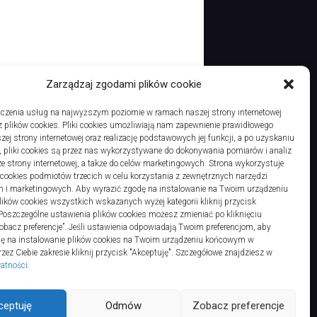
Zarządzaj zgodami plików cookie
czenia usług na najwyższym poziomie w ramach naszej strony internetowej
 plików cookies. Pliki cookies umożliwiają nam zapewnienie prawidłowego
Rehabilitacja ortopedyczna w Sports Medic
zej strony internetowej oraz realizację podstawowych jej funkcji, a po uzyskaniu
, pliki cookies są przez nas wykorzystywane do dokonywania pomiarów i analiz
ze strony internetowej, a także do celów marketingowych. Strona wykorzystuje
i cookies podmiotów trzecich w celu korzystania z zewnętrznych narzędzi
h i marketingowych. Aby wyrazić zgodę na instalowanie na Twoim urządzeniu
ków cookies wszystkich wskazanych wyżej kategorii kliknij przycisk
 Poszczególne ustawienia plików cookies możesz zmieniać po kliknięciu
obacz preferencje”. Jeśli ustawienia odpowiadają Twoim preferencjom, aby
dę na instalowanie plików cookies na Twoim urządzeniu końcowym w
ez Ciebie zakresie kliknij przycisk "Akceptuję". Szczegółowe znajdziesz w
watności
.
ts Reserved.
ceptuję
Odmów
Zobacz preferencje