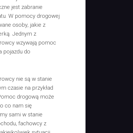
zne jest zabranie
tu. W pomocy drogowej
ane osoby, jakie z
erką. Jednym z
ierowcy wzywają pomoc
a pojazdu do
rowcy nie są w stanie
m czasie na przykład
 Pomoc drogową może
to co nam się
śmy sami w stanie
ochodu, fachowcy z
iejkolwiek sytuacji.