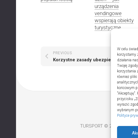
urządzenia
vendingowe
wspierają obiekty
turystyczne
W celu świad
PREVIOUS
NEXT
korzystamy z
Korzystne zasady ubezpieczenia dla psa online
działania nas
Twojej zgody
korzystania 
również plik
analitycznyc
końcowym pli
"Akceptuję".
przycisku „Z
wyrazić zgo
wybranym prz
Polityce pry
TURSPORT © 2026. All Righ
Ak