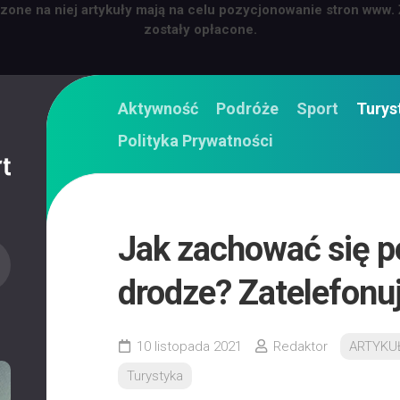
zone na niej artykuły mają na celu pozycjonowanie stron www.
zostały opłacone.
Aktywność
Podróże
Sport
Turys
Polityka Prywatności
Jak zachować się p
drodze? Zatelefonuj
10 listopada 2021
Redaktor
ARTYKU
Turystyka