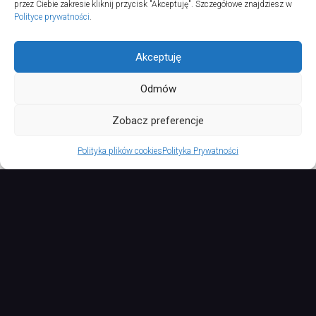
przez Ciebie zakresie kliknij przycisk "Akceptuję". Szczegółowe znajdziesz w
Polityce prywatności
.
Akceptuję
Odmów
TURSPORT © 2026. All Rights Reserved.
Zobacz preferencje
Polityka plików cookies
Polityka Prywatności