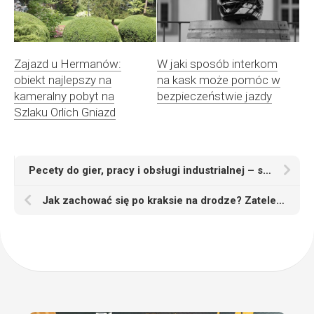
Zajazd u Hermanów:
W jaki sposób interkom
obiekt najlepszy na
na kask może pomóc w
kameralny pobyt na
bezpieczeństwie jazdy
Szlaku Orlich Gniazd
Pecety do gier, pracy i obsługi industrialnej – sprawdź, co dzisiaj zapewniają
Jak zachować się po kraksie na drodze? Zatelefonuj po lawetę