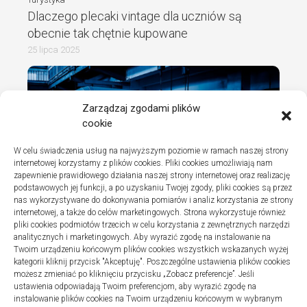
Dlaczego plecaki vintage dla uczniów są
obecnie tak chętnie kupowane
25 lipca 2025
Zarządzaj zgodami plików
cookie
W celu świadczenia usług na najwyższym poziomie w ramach naszej strony
internetowej korzystamy z plików cookies. Pliki cookies umożliwiają nam
zapewnienie prawidłowego działania naszej strony internetowej oraz realizację
podstawowych jej funkcji, a po uzyskaniu Twojej zgody, pliki cookies są przez
nas wykorzystywane do dokonywania pomiarów i analiz korzystania ze strony
internetowej, a także do celów marketingowych. Strona wykorzystuje również
Turystyka
pliki cookies podmiotów trzecich w celu korzystania z zewnętrznych narzędzi
Jak wybrać dobrą firmę do instalacji
analitycznych i marketingowych. Aby wyrazić zgodę na instalowanie na
Twoim urządzeniu końcowym plików cookies wszystkich wskazanych wyżej
sanitarnych w szpitalach
kategorii kliknij przycisk "Akceptuję". Poszczególne ustawienia plików cookies
20 lipca 2025
możesz zmieniać po kliknięciu przycisku „Zobacz preferencje”. Jeśli
ustawienia odpowiadają Twoim preferencjom, aby wyrazić zgodę na
instalowanie plików cookies na Twoim urządzeniu końcowym w wybranym