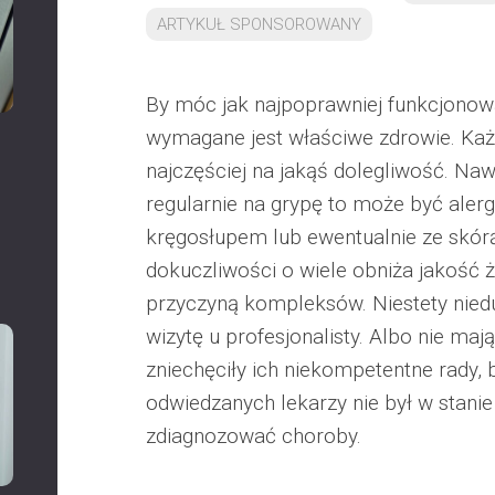
ARTYKUŁ SPONSOROWANY
By móc jak najpoprawniej funkcjonow
wymagane jest właściwe zdrowie. Każd
najczęściej na jakąś dolegliwość. Nawe
regularnie na grypę to może być alerg
kręgosłupem lub ewentualnie ze skórą
dokuczliwości o wiele obniża jakość 
przyczyną kompleksów. Niestety nied
wizytę u profesjonalisty. Albo nie maj
zniechęciły ich niekompetentne rady,
odwiedzanych lekarzy nie był w stani
zdiagnozować choroby.