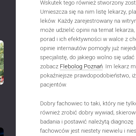
Wskutek tego również stworzony zosta
Umieszcza się na nim listę lekarzy, p
leków. Każdy zarejestrowany na witryn
może udzielić opinii na temat lekarza,
porad i ich efektywności w walce z c
opinie internautów pomogły już nieje
specjalistę, do jakiego wolno się uda
zobacz
Flebolog Poznań
. Im lekarz m
pokaźniejsze prawdopodobieństwo, i
pacjentów.
Dobry fachowiec to taki, który nie tyl
również zrobić dobry wywiad, skierow
badania i postawić należytą diagnozę.
fachowców jest niestety niewielu i nies