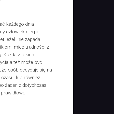
ać każdego dnia
y człowiek cierpi
t jeżeli nie zapada
ikiem, mieć trudności z
. Każda z takich
życia a też może być
użo osób decyduje się na
ą czasu, lub również
 bo żaden z dotychczas
e prawidłowo