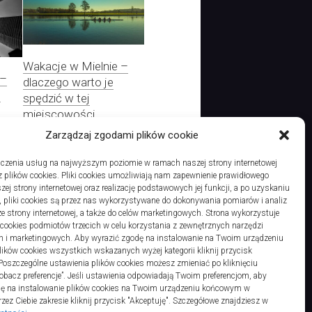
Wakacje w Mielnie –
 –
dlaczego warto je
e
spędzić w tej
miejscowości
Zarządzaj zgodami plików cookie
czenia usług na najwyższym poziomie w ramach naszej strony internetowej
 plików cookies. Pliki cookies umożliwiają nam zapewnienie prawidłowego
Gdzie wyszukiwać zdrowych towarów spożywczych? Wypróbuj online
zej strony internetowej oraz realizację podstawowych jej funkcji, a po uzyskaniu
, pliki cookies są przez nas wykorzystywane do dokonywania pomiarów i analiz
ze strony internetowej, a także do celów marketingowych. Strona wykorzystuje
i cookies podmiotów trzecich w celu korzystania z zewnętrznych narzędzi
h i marketingowych. Aby wyrazić zgodę na instalowanie na Twoim urządzeniu
ków cookies wszystkich wskazanych wyżej kategorii kliknij przycisk
 Poszczególne ustawienia plików cookies możesz zmieniać po kliknięciu
obacz preferencje”. Jeśli ustawienia odpowiadają Twoim preferencjom, aby
dę na instalowanie plików cookies na Twoim urządzeniu końcowym w
ez Ciebie zakresie kliknij przycisk "Akceptuję". Szczegółowe znajdziesz w