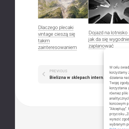
Dlaczego plecaki
Dojazd na lotnisko
vintage cieszą się
jak da się wygodni
takim
zaplanować
zainteresowaniem
W celu świad
PREVIOUS
NEXT
korzystamy z
Bielizna w sklepach internetowych
działania nas
Twojej zgody
korzystania 
również plik
analitycznyc
końcowym pli
"Akceptuję".
przycisku „Z
wyrazić zgo
wybranym prz