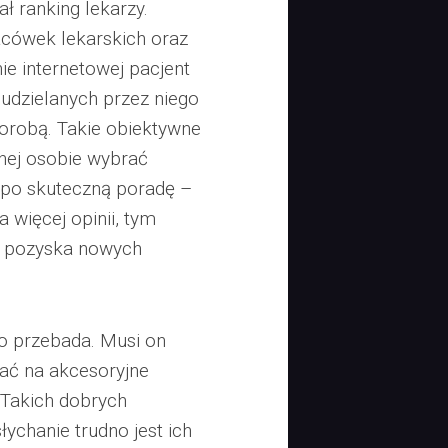
ł ranking lekarzy.
lacówek lekarskich oraz
ie internetowej pacjent
 udzielanych przez niego
horobą. Takie obiektywne
dnej osobie wybrać
ć po skuteczną poradę –
a więcej opinii, tym
ż pozyska nowych
ko przebada. Musi on
ać na akcesoryjne
 Takich dobrych
łychanie trudno jest ich