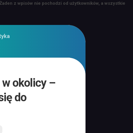
 Żaden z wpisów nie pochodzi od użytkowników, a wszystkie
tyka
 w okolicy –
się do