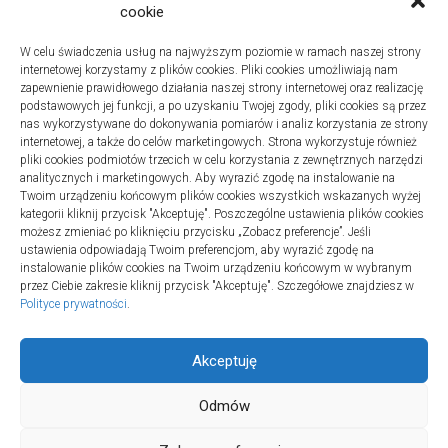
cookie
W celu świadczenia usług na najwyższym poziomie w ramach naszej strony
internetowej korzystamy z plików cookies. Pliki cookies umożliwiają nam
zapewnienie prawidłowego działania naszej strony internetowej oraz realizację
podstawowych jej funkcji, a po uzyskaniu Twojej zgody, pliki cookies są przez
nas wykorzystywane do dokonywania pomiarów i analiz korzystania ze strony
internetowej, a także do celów marketingowych. Strona wykorzystuje również
Turystyka
pliki cookies podmiotów trzecich w celu korzystania z zewnętrznych narzędzi
Jak wybrać dobrą firmę do instalacji
analitycznych i marketingowych. Aby wyrazić zgodę na instalowanie na
Twoim urządzeniu końcowym plików cookies wszystkich wskazanych wyżej
sanitarnych w szpitalach
kategorii kliknij przycisk "Akceptuję". Poszczególne ustawienia plików cookies
20 lipca 2025
możesz zmieniać po kliknięciu przycisku „Zobacz preferencje”. Jeśli
ustawienia odpowiadają Twoim preferencjom, aby wyrazić zgodę na
instalowanie plików cookies na Twoim urządzeniu końcowym w wybranym
przez Ciebie zakresie kliknij przycisk "Akceptuję". Szczegółowe znajdziesz w
Polityce prywatności
.
Akceptuję
Odmów
TURSPORT © 2026. All Rights Reserved.