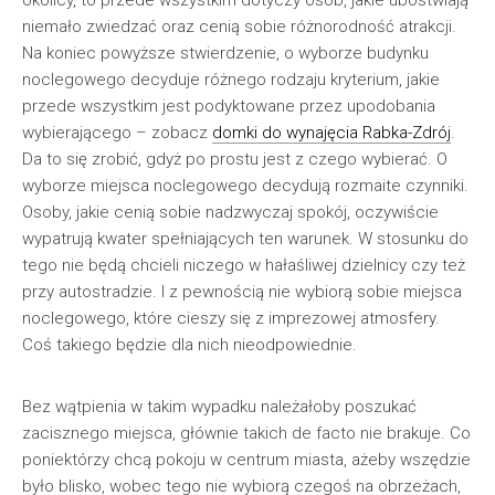
okolicy, to przede wszystkim dotyczy osób, jakie ubóstwiają
niemało zwiedzać oraz cenią sobie różnorodność atrakcji.
Na koniec powyższe stwierdzenie, o wyborze budynku
noclegowego decyduje różnego rodzaju kryterium, jakie
przede wszystkim jest podyktowane przez upodobania
wybierającego – zobacz
domki do wynajęcia Rabka-Zdrój
.
Da to się zrobić, gdyż po prostu jest z czego wybierać. O
wyborze miejsca noclegowego decydują rozmaite czynniki.
Osoby, jakie cenią sobie nadzwyczaj spokój, oczywiście
wypatrują kwater spełniających ten warunek. W stosunku do
tego nie będą chcieli niczego w hałaśliwej dzielnicy czy też
przy autostradzie. I z pewnością nie wybiorą sobie miejsca
noclegowego, które cieszy się z imprezowej atmosfery.
Coś takiego będzie dla nich nieodpowiednie.
Bez wątpienia w takim wypadku należałoby poszukać
zacisznego miejsca, głównie takich de facto nie brakuje. Co
poniektórzy chcą pokoju w centrum miasta, ażeby wszędzie
było blisko, wobec tego nie wybiorą czegoś na obrzeżach,