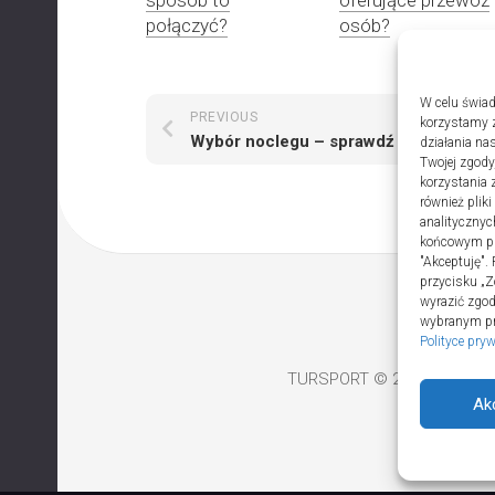
połączyć?
osób?
W celu świad
PREVIOUS
NEXT
korzystamy z
Wybór noclegu – sprawdź domki na wynajem
działania nas
Twojej zgody
korzystania 
również plik
analitycznyc
końcowym pli
"Akceptuję".
przycisku „Z
wyrazić zgo
wybranym prz
Polityce pry
TURSPORT © 2026. All Righ
Ak