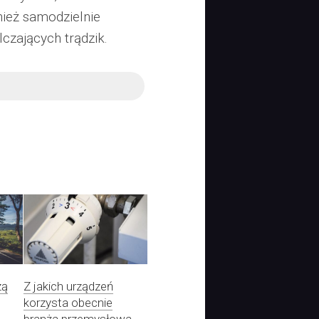
nież samodzielnie
czających trądzik.
zą
Z jakich urządzeń
korzysta obecnie
branża przemysłowa