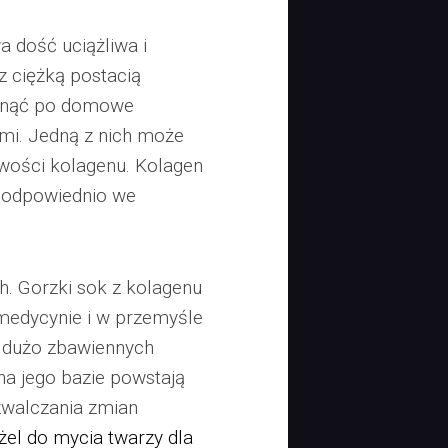
 dość uciążliwa i
z ciężką postacią
ięgnąć po domowe
mi. Jedną z nich może
iwości kolagenu. Kolagen
ię odpowiednio we
. Gorzki sok z kolagenu
w medycynie i w przemyśle
 dużo zbawiennych
na jego bazie powstają
zwalczania zmian
el do mycia twarzy dla