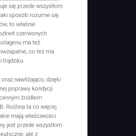
zuje się przede wszystkim
aki sposób rozumie się
ów, to właśnie
rozkwit czerwonych
 kolagenu ma też
ciwzapalne, co też ma
 trądziku.
oraz nawilżająco, dzięki
ej poprawy kondycji
est cennym źródłem
B. Roślina ta co więcej
jakie mają właściwości
ny jest przede wszystkim
eutyczne, ale z