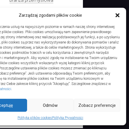
Zarządzaj zgodami plików cookie
czenia usług na najwyższym poziomie w ramach naszej strony internetowej
 plików cookies. Pliki cookies umożliwiają nam zapewnienie prawidłowego
Sofa – o czym warto pamiętać w czasie kupna?
zej strony internetowej oraz realizację podstawowych jej funkcji, a po uzyskaniu
, pliki cookies są przez nas wykorzystywane do dokonywania pomiarów i analiz
ze strony internetowej, a także do celów marketingowych. Strona wykorzystuje
i cookies podmiotów trzecich w celu korzystania z zewnętrznych narzędzi
h i marketingowych. Aby wyrazić zgodę na instalowanie na Twoim urządzeniu
ków cookies wszystkich wskazanych wyżej kategorii kliknij przycisk
 Poszczególne ustawienia plików cookies możesz zmieniać po kliknięciu
obacz preferencje”. Jeśli ustawienia odpowiadają Twoim preferencjom, aby
dę na instalowanie plików cookies na Twoim urządzeniu końcowym w
ez Ciebie zakresie kliknij przycisk "Akceptuję". Szczegółowe znajdziesz w
watności
.
ts Reserved.
ceptuję
Odmów
Zobacz preferencje
Polityka plików cookies
Polityka Prywatności