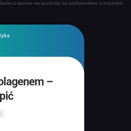
 Żaden z wpisów nie pochodzi od użytkowników, a wszystkie
tyka
kolagenem –
pić
ć