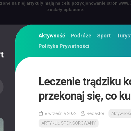
zone na niej artykuły mają na celu pozycjonowanie stron www.
zostały opłacone.
Aktywność
Podróże
Sport
Turys
Polityka Prywatności
Leczenie trądziku 
przekonaj się, co ku
8 września 2022
Redaktor
Aktywnoś
ARTYKUŁ SPONSOROWANY