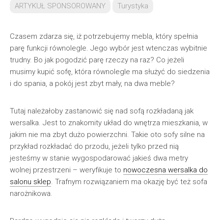
ARTYKUŁ SPONSOROWANY
Turystyka
Czasem zdarza się, iż potrzebujemy mebla, który spełnia
parę funkcji równolegle. Jego wybór jest wtenczas wybitnie
trudny. Bo jak pogodzić parę rzeczy na raz? Co jeżeli
musimy kupić sofę, która równolegle ma służyć do siedzenia
i do spania, a pokój jest zbyt mały, na dwa meble?
Tutaj należałoby zastanowić się nad sofą rozkładaną jak
wersalka. Jest to znakomity układ do wnętrza mieszkania, w
jakim nie ma zbyt dużo powierzchni. Takie oto sofy silne na
przykład rozkładać do przodu, jeżeli tylko przed nią
jesteśmy w stanie wygospodarować jakieś dwa metry
wolnej przestrzeni – weryfikuje to
nowoczesna wersalka do
salonu sklep
. Trafnym rozwiązaniem ma okazję być też sofa
narożnikowa.