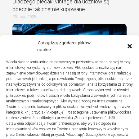
Dlaczego plecaki vintage dla uczniów są
obecnie tak chętnie kupowane
25 lipca 2025
Zarządzaj zgodami plików
cookie
W celu świadczenia usług na najwyższym poziomie w ramach naszej strony
internetowej korzystamy z plików cookies. Pliki cookies umożliwiają nam
zapewnienie prawidłowego działania naszej strony internetowej oraz realizację
podstawowych jej funkcji, a po uzyskaniu Twojej zgody, pliki cookies są przez
nas wykorzystywane do dokonywania pomiarów i analiz korzystania ze strony
internetowej, a także do celów marketingowych. Strona wykorzystuje również
Turystyka
pliki cookies podmiotów trzecich w celu korzystania z zewnętrznych narzędzi
Jak wybrać dobrą firmę do instalacji
analitycznych i marketingowych. Aby wyrazić zgodę na instalowanie na
Twoim urządzeniu końcowym plików cookies wszystkich wskazanych wyżej
sanitarnych w szpitalach
kategorii kliknij przycisk "Akceptuję". Poszczególne ustawienia plików cookies
20 lipca 2025
możesz zmieniać po kliknięciu przycisku „Zobacz preferencje”. Jeśli
ustawienia odpowiadają Twoim preferencjom, aby wyrazić zgodę na
instalowanie plików cookies na Twoim urządzeniu końcowym w wybranym
przez Ciebie zakresie kliknij przycisk "Akceptuję". Szczegółowe znajdziesz w