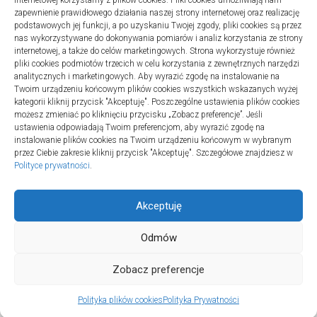
internetowej korzystamy z plików cookies. Pliki cookies umożliwiają nam
zapewnienie prawidłowego działania naszej strony internetowej oraz realizację
podstawowych jej funkcji, a po uzyskaniu Twojej zgody, pliki cookies są przez
nas wykorzystywane do dokonywania pomiarów i analiz korzystania ze strony
internetowej, a także do celów marketingowych. Strona wykorzystuje również
Turystyka
pliki cookies podmiotów trzecich w celu korzystania z zewnętrznych narzędzi
Jak wybrać dobrą firmę do instalacji
analitycznych i marketingowych. Aby wyrazić zgodę na instalowanie na
Twoim urządzeniu końcowym plików cookies wszystkich wskazanych wyżej
sanitarnych w szpitalach
kategorii kliknij przycisk "Akceptuję". Poszczególne ustawienia plików cookies
20 lipca 2025
możesz zmieniać po kliknięciu przycisku „Zobacz preferencje”. Jeśli
ustawienia odpowiadają Twoim preferencjom, aby wyrazić zgodę na
instalowanie plików cookies na Twoim urządzeniu końcowym w wybranym
przez Ciebie zakresie kliknij przycisk "Akceptuję". Szczegółowe znajdziesz w
Polityce prywatności
.
Akceptuję
Odmów
TURSPORT © 2026. All Rights Reserved.
Zobacz preferencje
Polityka plików cookies
Polityka Prywatności