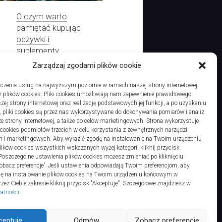
O czym warto
pamiętać kupując
odżywki i
suplementy
Zarządzaj zgodami plików cookie
czenia usług na najwyższym poziomie w ramach naszej strony internetowej
 plików cookies. Pliki cookies umożliwiają nam zapewnienie prawidłowego
Dlaczego opłaca się zrobić przeszczep włosów w Turcji
zej strony internetowej oraz realizację podstawowych jej funkcji, a po uzyskaniu
, pliki cookies są przez nas wykorzystywane do dokonywania pomiarów i analiz
ze strony internetowej, a także do celów marketingowych. Strona wykorzystuje
i cookies podmiotów trzecich w celu korzystania z zewnętrznych narzędzi
h i marketingowych. Aby wyrazić zgodę na instalowanie na Twoim urządzeniu
ków cookies wszystkich wskazanych wyżej kategorii kliknij przycisk
 Poszczególne ustawienia plików cookies możesz zmieniać po kliknięciu
obacz preferencje”. Jeśli ustawienia odpowiadają Twoim preferencjom, aby
dę na instalowanie plików cookies na Twoim urządzeniu końcowym w
ez Ciebie zakresie kliknij przycisk "Akceptuję". Szczegółowe znajdziesz w
watności
.
ts Reserved.
ceptuję
Odmów
Zobacz preferencje