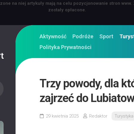
zone na niej artykuły mają na celu pozycjonowanie stron www.
zostały opłacone.
Aktywność
Podróże
Sport
Turys
Polityka Prywatności
Trzy powody, dla kt
zajrzeć do Lubiato
29 kwietnia 2025
Redaktor
Turystyka