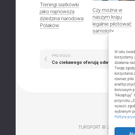
Treningi siatkówki
Czy można w
jako najnowsza
naszym kraju
dziedzina narodowa
legalnie pilotować
Polaków
samoloty
W celu świad
PREVIOUS
NEXT
korzystamy z
Co ciekawego oferują odwiedzającym muzea w Łebie
działania nas
Twojej zgody
korzystania 
również plik
analitycznyc
końcowym pli
"Akceptuję".
przycisku „Z
wyrazić zgo
wybranym prz
Polityce pry
TURSPORT © 2026. All Righ
Ak