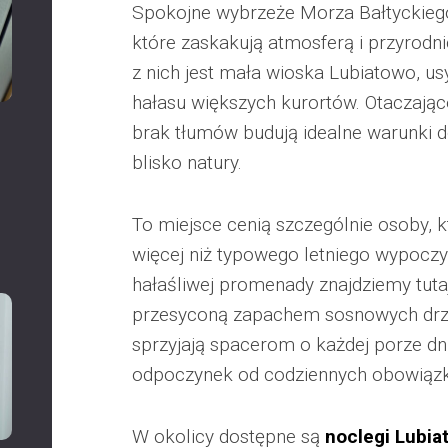
Spokojne wybrzeże Morza Bałtyckiego 
które zaskakują atmosferą i przyrod
z nich jest mała wioska Lubiatowo, u
hałasu większych kurortów. Otaczające
brak tłumów budują idealne warunki d
blisko natury.
To miejsce cenią szczególnie osoby, 
więcej niż typowego letniego wypoczy
hałaśliwej promenady znajdziemy tutaj
przesyconą zapachem sosnowych drze
sprzyjają spacerom o każdej porze dni
odpoczynek od codziennych obowiąz
W okolicy dostępne są
noclegi Lubia