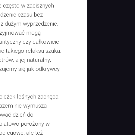
 często w zacisznych
dzenie czasu bez
 z dużym wyprzedzenie.
przyjmować mogą
antyczny czy całkowicie
e takiego relaksu szuka.
rów, a jej naturalny,
zujemy się jak odkrywcy
ścieżek leśnych zachęca
arazem nie wymusza
wać dzień do
ubiatowo położony w
noclegowe, ale też