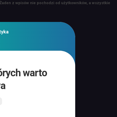
 Żaden z wpisów nie pochodzi od użytkowników, a wszystkie
tyka
órych warto
wa