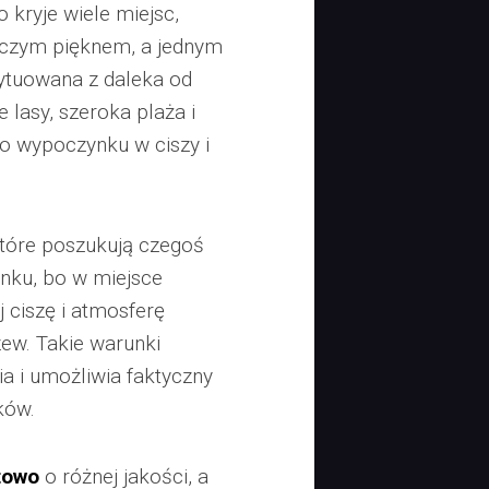
kryje wiele miejsc,
niczym pięknem, a jednym
sytuowana z daleka od
 lasy, szeroka plaża i
o wypoczynku w ciszy i
które poszukują czegoś
nku, bo w miejsce
 ciszę i atmosferę
w. Takie warunki
a i umożliwia faktyczny
ków.
towo
o różnej jakości, a