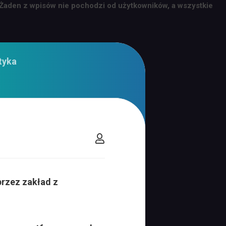
 Żaden z wpisów nie pochodzi od użytkowników, a wszystkie
tyka
przez zakład z