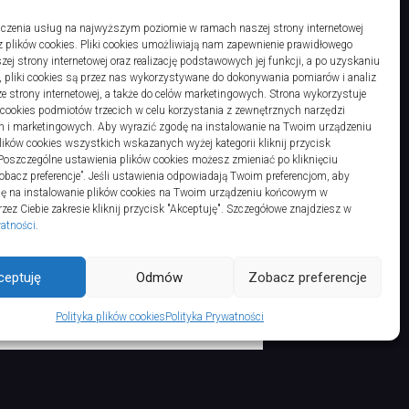
czenia usług na najwyższym poziomie w ramach naszej strony internetowej
 plików cookies. Pliki cookies umożliwiają nam zapewnienie prawidłowego
zej strony internetowej oraz realizację podstawowych jej funkcji, a po uzyskaniu
, pliki cookies są przez nas wykorzystywane do dokonywania pomiarów i analiz
ze strony internetowej, a także do celów marketingowych. Strona wykorzystuje
i cookies podmiotów trzecich w celu korzystania z zewnętrznych narzędzi
ts Reserved.
h i marketingowych. Aby wyrazić zgodę na instalowanie na Twoim urządzeniu
ków cookies wszystkich wskazanych wyżej kategorii kliknij przycisk
 Poszczególne ustawienia plików cookies możesz zmieniać po kliknięciu
obacz preferencje”. Jeśli ustawienia odpowiadają Twoim preferencjom, aby
dę na instalowanie plików cookies na Twoim urządzeniu końcowym w
ez Ciebie zakresie kliknij przycisk "Akceptuję". Szczegółowe znajdziesz w
watności
.
ceptuję
Odmów
Zobacz preferencje
Polityka plików cookies
Polityka Prywatności