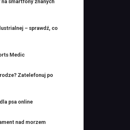
na smartfony znanych
dustrialnej – sprawdź, co
orts Medic
drodze? Zatelefonuj po
dla psa online
rtament nad morzem