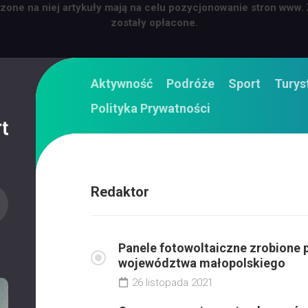
zone na niej artykuły mają na celu pozycjonowanie stron www.
zostały opłacone.
Aktywność
Podróże
Sport
Turys
Polityka Prywatności
Redaktor
Panele fotowoltaiczne zrobione 
województwa małopolskiego
26 listopada 2021