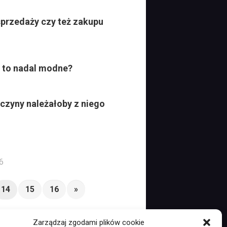
przedaży czy też zakupu
y to nadal modne?
czyny należałoby z niego
6
14
15
16
»
Zarządzaj zgodami plików cookie