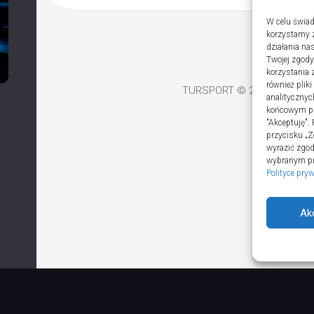
W celu świad
korzystamy z
działania nas
Twojej zgody
korzystania 
również plik
TURSPORT © 2026. All Righ
analitycznyc
końcowym pli
"Akceptuję".
przycisku „Z
wyrazić zgo
wybranym prz
Polityce pry
Ak