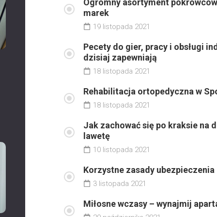
Ogromny asortyment pokrowców 
marek
19 listopada 2021
Pecety do gier, pracy i obsługi in
dzisiaj zapewniają
18 listopada 2021
Rehabilitacja ortopedyczna w Sp
18 listopada 2021
Jak zachować się po kraksie na 
lawetę
10 listopada 2021
Korzystne zasady ubezpieczenia 
3 listopada 2021
Miłosne wczasy – wynajmij apa