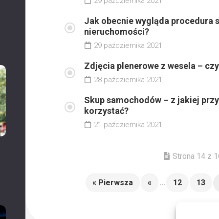
29 października 2021
Jak obecnie wygląda procedura s
nieruchomości?
29 października 2021
Zdjęcia plenerowe z wesela – cz
28 października 2021
Skup samochodów – z jakiej przy
korzystać?
21 października 2021
Strona 14 z 1
« Pierwsza
«
...
12
13