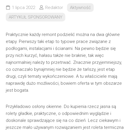
1 lipca 2022
Redaktor
Aktywność
ARTYKUŁ SPONSOROWANY
Praktycznie każdy remont podzielić można na dwa główne
etapy. Pierwszy taki etap to typowe prace związane z
podłogami, instalacjami i ścianami. Na pewno będzie się
przy nich kurzyć, hałasu także nie braknie, tak więc
najnormalniej należy to przetrwać. Znacznie przyjemniejszy,
co oznaczało bynajmniej nie będzie że tańszy, jest etap
drugi, czyli tematy wykończeniowe. A tu właściciele mają
naprawdę dużo możliwości, bowiem oferta w tym obszarze
jest bogata.
Przykładowo osłony okienne. Do kupienia rzecz jasna są
rolety gładkie, praktyczne, o odpowiednim wyglądzie i
doskonale sprawdzające się na co dzień. Lecz ciekawym i
jeszcze mało używanym rozwiązaniem jest roleta termiczna