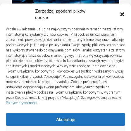
Zarządzaj zgodami plików
cookie
W celu świadczenia usług na najwyższym poziomie w ramach naszej strony
internetowej korzystamy z plików cookies. Pliki cookies umożliwiają nam
zapewnienie prawidłowego działania naszej strony internetowej oraz realizację
podstawowych jej funkcji, a po uzyskaniu Twojej zgody, pliki cookies są przez
nas wykorzystywane do dokonywania pomiarów i analiz korzystania ze strony
internetowej, a także do celów marketingowych. Strona wykorzystuje również
Turystyka
pliki cookies podmiotów trzecich w celu korzystania z zewnętrznych narzędzi
Jak wybrać dobrą firmę do instalacji
analitycznych i marketingowych. Aby wyrazić zgodę na instalowanie na
Twoim urządzeniu końcowym plików cookies wszystkich wskazanych wyżej
sanitarnych w szpitalach
kategorii kliknij przycisk "Akceptuję". Poszczególne ustawienia plików cookies
20 lipca 2025
możesz zmieniać po kliknięciu przycisku „Zobacz preferencje”. Jeśli
ustawienia odpowiadają Twoim preferencjom, aby wyrazić zgodę na
instalowanie plików cookies na Twoim urządzeniu końcowym w wybranym
przez Ciebie zakresie kliknij przycisk "Akceptuję". Szczegółowe znajdziesz w
Polityce prywatności
.
Akceptuję